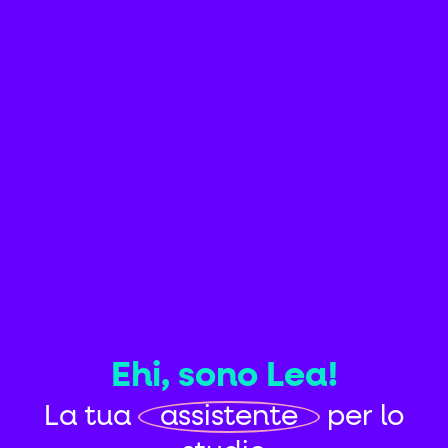
Ehi, sono Lea!
La tua
assistente
per lo